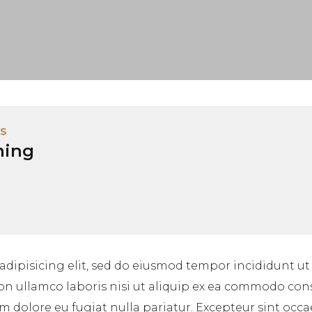
S
ning
adipisicing elit, sed do eiusmod tempor incididunt ut
on ullamco laboris nisi ut aliquip ex ea commodo cons
lum dolore eu fugiat nulla pariatur. Excepteur sint occ