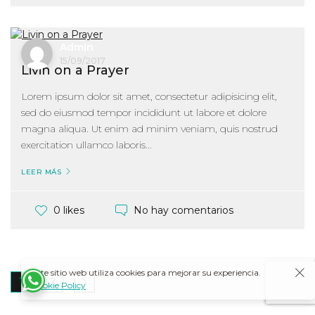
Admin
15/09/2017
Livin on a Prayer
Lorem ipsum dolor sit amet, consectetur adipisicing elit,
sed do eiusmod tempor incididunt ut labore et dolore
magna aliqua. Ut enim ad minim veniam, quis nostrud
exercitation ullamco laboris...
LEER MÁS
No hay comentarios
0 likes
Este sitio web utiliza cookies para mejorar su experiencia.
1
2
Cookie Policy